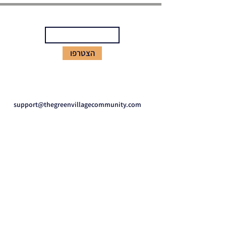
הירשמו לניוזלטר שלנו
הצטרפו
צרו קשר
support@thegreenvillagecommunity.com
ניווט באתר