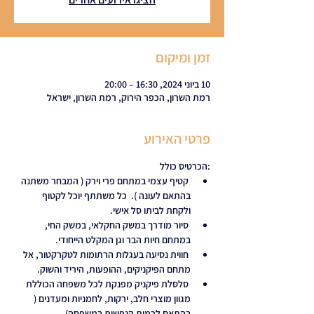
זמן ומיקום
10 ביוני 2024, 16:30 – 20:00
רמת השרון, הכפר הירוק, רמת השרון, ישראל
פרטי האירוע
:הכרטיס כולל
 קטיף עצמי במתחם פרי וירק ( המבחר משתנה 
בהתאם לעונה ).  כל משתתף יוכל לקטוף 
ולקחת לביתו סל אישי. 
 סיור מודרך במשק החקלאי, במשק החי, 
במתחם חיות הבר וגן המקלט הייחודי.
 חווית נסיעה בעגלות הרתומות לטקרקטור, אל 
מתחם הפיקניקים, ההופעות, היריד והשוק.  
 סלסלת פיקניק מפנקת לכל משפחה הכוללת 
מגוון מוצרי חלב, ירקות, לחמניות ומעדנים ( 
בהתאם לכמות הנפשות במשפחה).