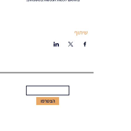
שיתוף
הירשמו לניוזלטר שלנו
הצטרפו
צרו קשר
support@thegreenvillagecommunity.com