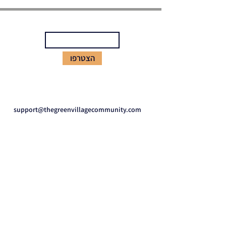
הירשמו לניוזלטר שלנו
הצטרפו
צרו קשר
support@thegreenvillagecommunity.com
ניווט באתר